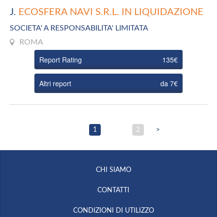
J.
ECOSFERA NAVI S.R.L. IN LIQUIDAZIONE
SOCIETA' A RESPONSABILITA' LIMITATA
ROMA
Report Rating
135€
Altri report
da 7€
1
2
>
CHI SIAMO
CONTATTI
CONDIZIONI DI UTILIZZO