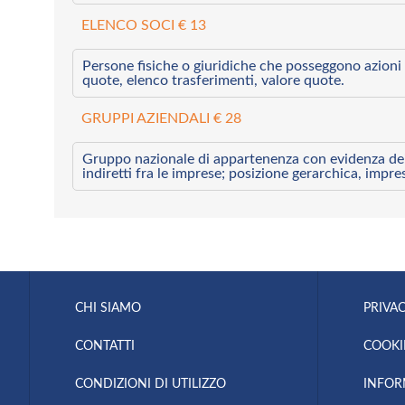
ELENCO SOCI € 13
Persone fisiche o giuridiche che posseggono azioni 
quote, elenco trasferimenti, valore quote.
GRUPPI AZIENDALI € 28
Gruppo nazionale di appartenenza con evidenza dei l
indiretti fra le imprese; posizione gerarchica, impre
CHI SIAMO
PRIVAC
CONTATTI
COOKI
CONDIZIONI DI UTILIZZO
INFOR