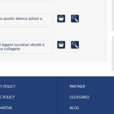
o quote: elenco azioni o
egami societari diretti e
se collegate.
Y POLICY
PARTNER
E POLICY
GLOSSARIO
MATIVA
BLOG