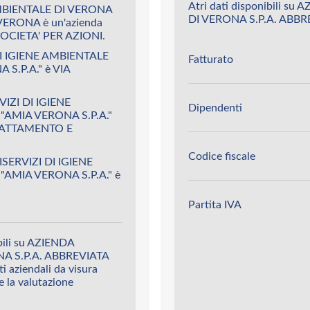
Atri dati disponibili 
AMBIENTALE DI VERONA
DI VERONA S.P.A. ABBRE
 VERONA è un'azienda
OCIETA' PER AZIONI.
DI IGIENE AMBIENTALE
Fatturato
S.P.A." è VIA
VIZI DI IGIENE
Dipendenti
"AMIA VERONA S.P.A."
RATTAMENTO E
Codice fiscale
ISERVIZI DI IGIENE
"AMIA VERONA S.P.A." è
Partita IVA
ibili su AZIENDA
A S.P.A. ABBREVIATA
i aziendali da visura
 e la valutazione