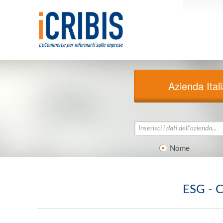
Azienda Ital
Nome
ESG - C