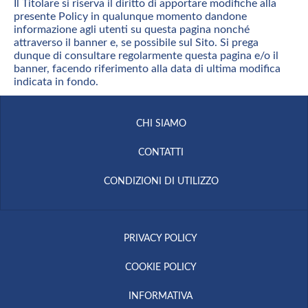
Il Titolare si riserva il diritto di apportare modifiche alla
presente Policy in qualunque momento dandone
informazione agli utenti su questa pagina nonché
attraverso il banner e, se possibile sul Sito. Si prega
dunque di consultare regolarmente questa pagina e/o il
banner, facendo riferimento alla data di ultima modifica
indicata in fondo.
CHI SIAMO
CONTATTI
CONDIZIONI DI UTILIZZO
PRIVACY POLICY
COOKIE POLICY
INFORMATIVA