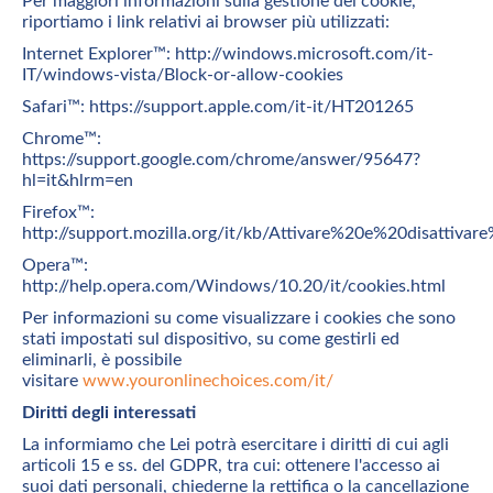
Per maggiori informazioni sulla gestione dei cookie,
riportiamo i link relativi ai browser più utilizzati:
Internet Explorer™: http://windows.microsoft.com/it-
IT/windows-vista/Block-or-allow-cookies
Safari™: https://support.apple.com/it-it/HT201265
Chrome™:
https://support.google.com/chrome/answer/95647?
hl=it&hlrm=en
Firefox™:
http://support.mozilla.org/it/kb/Attivare%20e%20disattiva
Opera™:
http://help.opera.com/Windows/10.20/it/cookies.html
Per informazioni su come visualizzare i cookies che sono
stati impostati sul dispositivo, su come gestirli ed
eliminarli, è possibile
visitare
www.youronlinechoices.com/it/
Diritti degli interessati
La informiamo che Lei potrà esercitare i diritti di cui agli
articoli 15 e ss. del GDPR, tra cui: ottenere l'accesso ai
suoi dati personali, chiederne la rettifica o la cancellazione