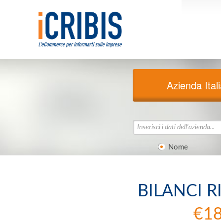
Azienda Ital
Nome
BILANCI R
€1