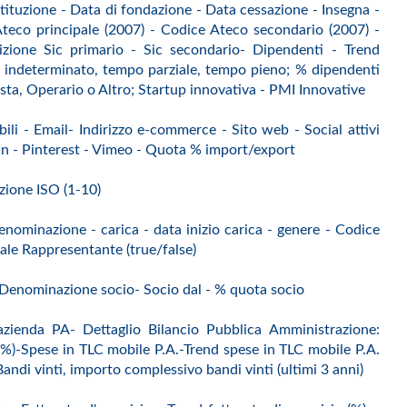
tituzione - Data di fondazione - Data cessazione - Insegna -
 Ateco principale (2007) - Codice Ateco secondario (2007) -
ione Sic primario - Sic secondario- Dipendenti - Trend
, indeterminato, tempo parziale, tempo pieno; % dipendenti
sta, Operario o Altro; Startup innovativa - PMI Innovative
bili - Email- Indirizzo e-commerce - Sito web - Social attivi
din - Pinterest - Vimeo - Quota % import/export
azione ISO (1-10)
nominazione - carica - data inizio carica - genere - Codice
gale Rappresentante (true/false)
 Denominazione socio- Socio dal - % quota socio
azienda PA- Dettaglio Bilancio Pubblica Amministrazione:
 (%)-Spese in TLC mobile P.A.-Trend spese in TLC mobile P.A.
di vinti, importo complessivo bandi vinti (ultimi 3 anni)