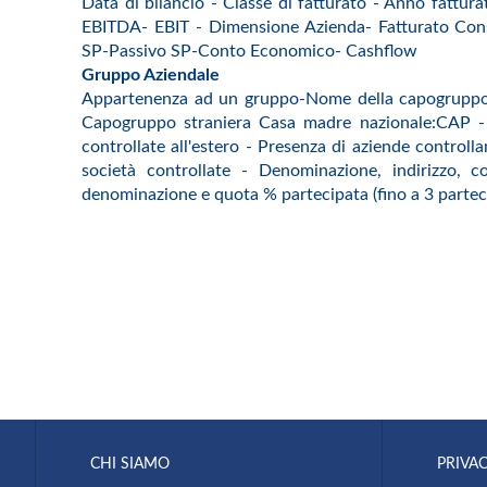
Data di bilancio - Classe di fatturato - Anno fatturat
EBITDA- EBIT - Dimensione Azienda- Fatturato Consoli
SP-Passivo SP-Conto Economico- Cashflow
Gruppo Aziendale
Appartenenza ad un gruppo-Nome della capogruppo
Capogruppo straniera Casa madre nazionale:CAP - C
controllate all'estero - Presenza di aziende control
società controllate - Denominazione, indirizzo, co
denominazione e quota % partecipata (fino a 3 partec
CHI SIAMO
PRIVAC