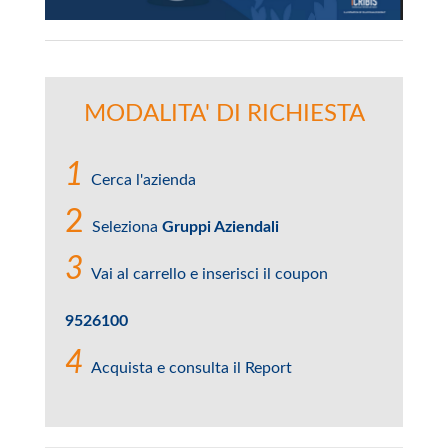
MODALITA' DI RICHIESTA
1
Cerca l'azienda
2
Seleziona
Gruppi Aziendali
3
Vai al carrello e inserisci il coupon
9526100
4
Acquista e consulta il Report