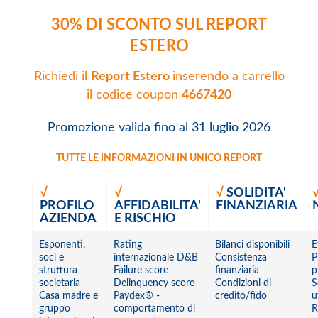
30% DI SCONTO SUL REPORT
ESTERO
Richiedi il
Report Estero
inserendo a carrello
il codice coupon
4667420
Promozione valida fino al 31 luglio 2026
TUTTE LE INFORMAZIONI IN UNICO REPORT
√
√
√
SOLIDITA'
PROFILO
AFFIDABILITA'
FINANZIARIA
AZIENDA
E RISCHIO
Esponenti,
Rating
Bilanci disponibili
E
soci e
internazionale D&B
Consistenza
P
struttura
Failure score
finanziaria
p
societaria
Delinquency score
Condizioni di
S
Casa madre e
Paydex® -
credito/fido
u
gruppo
comportamento di
R