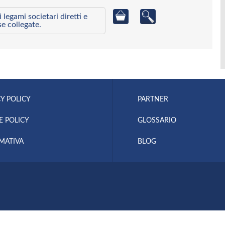
egami societari diretti e
se collegate.
Y POLICY
PARTNER
E POLICY
GLOSSARIO
MATIVA
BLOG