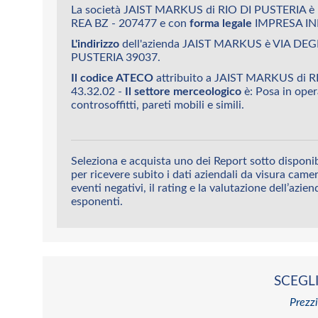
La società JAIST MARKUS di RIO DI PUSTERIA è 
REA BZ - 207477 e con
forma legale
IMPRESA IN
L'indirizzo
dell'azienda JAIST MARKUS è VIA DEGL
PUSTERIA 39037.
Il codice ATECO
attribuito a JAIST MARKUS di R
43.32.02 -
Il settore merceologico
è: Posa in opera
controsoffitti, pareti mobili e simili.
Seleziona e acquista uno dei Report sotto dispon
per ricevere subito i dati aziendali da visura camera
eventi negativi, il rating e la valutazione dell’azien
esponenti.
SCEGLI
Prezzi