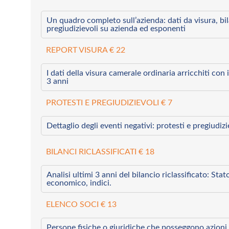
Un quadro completo sull’azienda: dati da visura, bilan
pregiudizievoli su azienda ed esponenti
REPORT VISURA € 22
I dati della visura camerale ordinaria arricchiti con i 
3 anni
PROTESTI E PREGIUDIZIEVOLI € 7
Dettaglio degli eventi negativi: protesti e pregiudiz
BILANCI RICLASSIFICATI € 18
Analisi ultimi 3 anni del bilancio riclassificato: Sta
economico, indici.
ELENCO SOCI € 13
Persone fisiche o giuridiche che posseggono azioni 