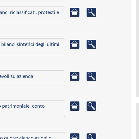
ci riclassificati, protesti e
bilanci sintetici degli ultimi
ievoli su azienda
to patrimoniale, conto
o quote: elenco azioni o