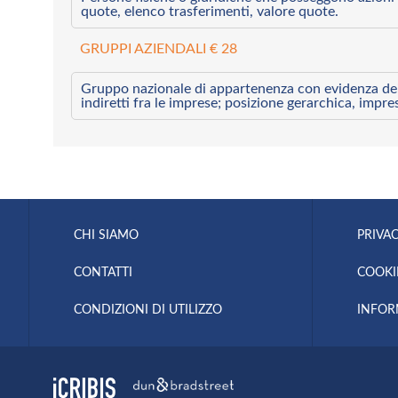
quote, elenco trasferimenti, valore quote.
GRUPPI AZIENDALI € 28
Gruppo nazionale di appartenenza con evidenza dei l
indiretti fra le imprese; posizione gerarchica, impre
CHI SIAMO
PRIVAC
CONTATTI
COOKI
CONDIZIONI DI UTILIZZO
INFOR