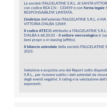
La società ITALGELATINE S.R.L. di SANTA VITTOR
con codice REA CN - 133459 e con
forma legale
S
RESPONSABILITA' LIMITATA.
L'indirizzo
dell'azienda ITALGELATINE S.R.L. è VI
VITTORIA D'ALBA 12069.
Il codice ATECO
attribuito a ITALGELATINE S.R.
D'ALBA è 68.20.01 -
Il settore merceologico
è: Lo
beni propri o in leasing (affitto).
Il bilancio aziendale
della società ITALGELATINE S.
2023.
Seleziona e acquista uno dei Report sotto dispon
S.R.L., per ricevere subito i dati aziendali da visur
degli eventi negativi, il rating e la valutazione dell
esponenti.