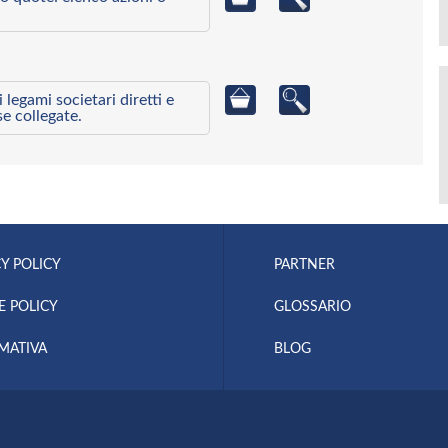
egami societari diretti e
se collegate.
Y POLICY
PARTNER
E POLICY
GLOSSARIO
MATIVA
BLOG