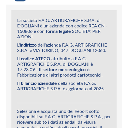
La società F.A.G. ARTIGRAFICHE S.P.A. di
DOGLIANI è un'azienda con codice REA CN -
150806 e con
forma legale
SOCIETA' PER
AZIONI.
L'indirizzo
dell'azienda F.A.G. ARTIGRAFICHE
S.P.A. è VIA TORINO, 347 DOGLIANI 12063.
Il codice ATECO
attribuito a F.A.G.
ARTIGRAFICHE S.P.A. di DOGLIANI è
17.23.09 -
Il settore merceologico
è:
Fabbricazione di altri prodotti cartotecnici.
Il bilancio aziendale
della società F.A.G.
ARTIGRAFICHE S.P.A. è aggiornato al 2025.
Seleziona e acquista uno dei Report sotto
disponibili su F.A.G. ARTIGRAFICHE S.P.A., per
ricevere subito i dati aziendali da visura
camerale, la verifica degli eventi negativi, il