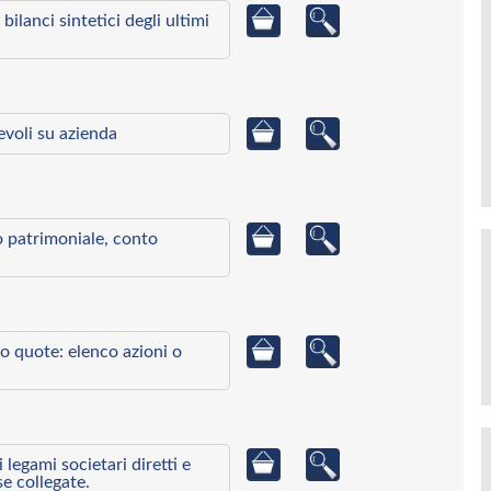
bilanci sintetici degli ultimi
ievoli su azienda
to patrimoniale, conto
o quote: elenco azioni o
egami societari diretti e
se collegate.