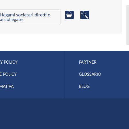
egami societari diretti e
se collegate.
Y POLICY
PARTNER
E POLICY
GLOSSARIO
MATIVA
BLOG