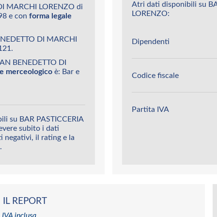
Atri dati disponibili 
 DI MARCHI LORENZO di
LORENZO:
98 e con
forma legale
BENEDETTO DI MARCHI
Dipendenti
121.
 SAN BENEDETTO DI
ore merceologico
è: Bar e
Codice fiscale
Partita IVA
ibili su BAR PASTICCERIA
re subito i dati
 negativi, il rating e la
.
 IL REPORT
 IVA inclusa