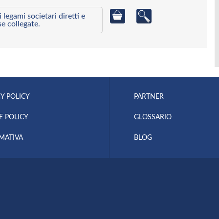
egami societari diretti e
se collegate.
Y POLICY
PARTNER
E POLICY
GLOSSARIO
MATIVA
BLOG