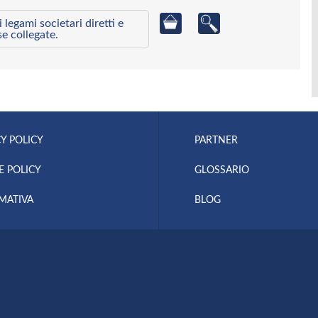
egami societari diretti e
se collegate.
Y POLICY
PARTNER
E POLICY
GLOSSARIO
MATIVA
BLOG