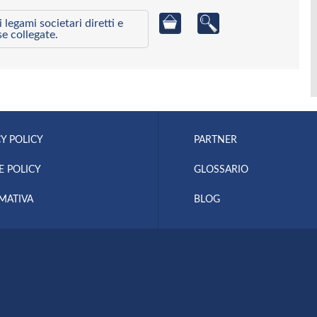
egami societari diretti e
se collegate.
Y POLICY
PARTNER
E POLICY
GLOSSARIO
MATIVA
BLOG