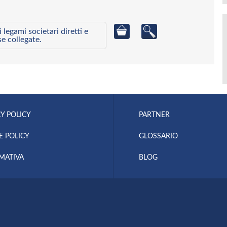
egami societari diretti e
se collegate.
Y POLICY
PARTNER
E POLICY
GLOSSARIO
MATIVA
BLOG