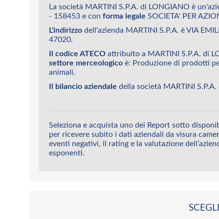
La società MARTINI S.P.A. di LONGIANO è un'az
- 158453 e con
forma legale
SOCIETA' PER AZION
L'indirizzo
dell'azienda MARTINI S.P.A. è VIA EM
47020.
Il codice ATECO
attribuito a MARTINI S.P.A. di
settore merceologico
è: Produzione di prodotti pe
animali.
Il bilancio aziendale
della società MARTINI S.P.A. 
Seleziona e acquista uno dei Report sotto disponib
per ricevere subito i dati aziendali da visura camera
eventi negativi, il rating e la valutazione dell’azien
esponenti.
SCEGLI