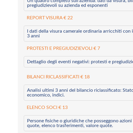
Un quadro completo sull’azienda: dati da visura, bilan
pregiudizievoli su azienda ed esponenti
REPORT VISURA € 22
I dati della visura camerale ordinaria arricchiti con i 
3 anni
PROTESTI E PREGIUDIZIEVOLI € 7
Dettaglio degli eventi negativi: protesti e pregiudiz
BILANCI RICLASSIFICATI € 18
Analisi ultimi 3 anni del bilancio riclassificato: Sta
economico, indici.
ELENCO SOCI € 13
Persone fisiche o giuridiche che posseggono azioni 
quote, elenco trasferimenti, valore quote.