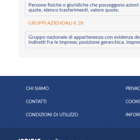
Persone fisiche o giuridiche che posseggono azioni 
quote, elenco trasferimenti, valore quote.
GRUPPI AZIENDALI € 28
Gruppo nazionale di appartenenza con evidenza dei l
indiretti fra le imprese; posizione gerarchica, impre
CHI SIAMO
PRIVAC
CONTATTI
COOKI
CONDIZIONI DI UTILIZZO
INFOR