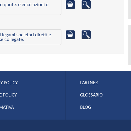
o quote: elenco azioni o
egami societari diretti e
se collegate.
Y POLICY
PARTNER
E POLICY
GLOSSARIO
MATIVA
BLOG