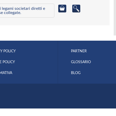
egami societari diretti e
se collegate.
Y POLICY
PARTNER
E POLICY
GLOSSARIO
MATIVA
BLOG