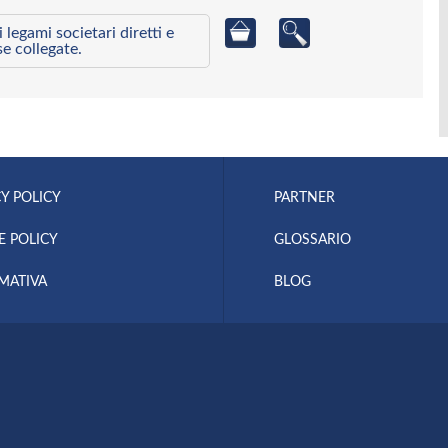
egami societari diretti e
se collegate.
Y POLICY
PARTNER
E POLICY
GLOSSARIO
MATIVA
BLOG