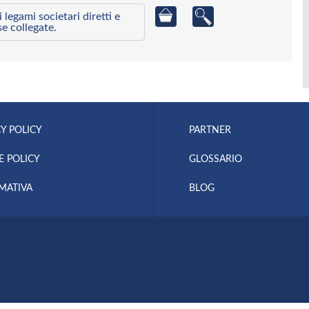
egami societari diretti e
se collegate.
Y POLICY
PARTNER
E POLICY
GLOSSARIO
MATIVA
BLOG