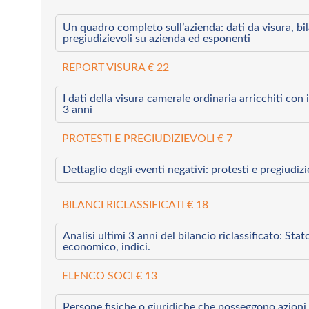
Un quadro completo sull’azienda: dati da visura, bilan
pregiudizievoli su azienda ed esponenti
REPORT VISURA € 22
I dati della visura camerale ordinaria arricchiti con i 
3 anni
PROTESTI E PREGIUDIZIEVOLI € 7
Dettaglio degli eventi negativi: protesti e pregiudiz
BILANCI RICLASSIFICATI € 18
Analisi ultimi 3 anni del bilancio riclassificato: Sta
economico, indici.
ELENCO SOCI € 13
Persone fisiche o giuridiche che posseggono azioni 