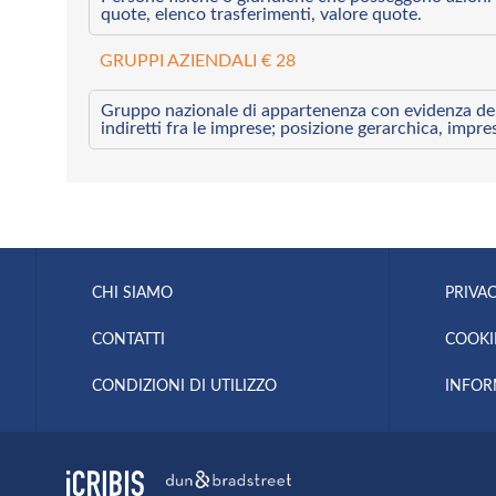
quote, elenco trasferimenti, valore quote.
GRUPPI AZIENDALI € 28
Gruppo nazionale di appartenenza con evidenza dei l
indiretti fra le imprese; posizione gerarchica, impre
CHI SIAMO
PRIVAC
CONTATTI
COOKI
CONDIZIONI DI UTILIZZO
INFOR