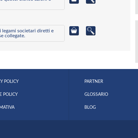
egami societari diretti e
se collegate.
Y POLICY
PARTNER
E POLICY
GLOSSARIO
MATIVA
BLOG