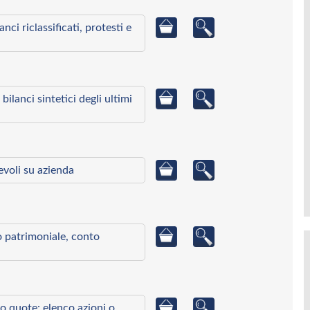
ci riclassificati, protesti e
bilanci sintetici degli ultimi
ievoli su azienda
to patrimoniale, conto
o quote: elenco azioni o