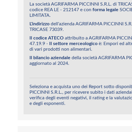
La società AGRIFARMA PICCINNI S.R.L. di TRICAS
codice REA LE - 212147 e con
forma legale
SOCIE
LIMITATA.
L'indirizzo
dell'azienda AGRIFARMA PICCINNI S.R
TRICASE 73039.
Il codice ATECO
attribuito a AGRIFARMA PICCINN
47.19.9 -
Il settore merceologico
è: Empori ed altr
di vari prodotti non alimentari.
Il bilancio aziendale
della società AGRIFARMA PIC
aggiornato al 2024.
Seleziona e acquista uno dei Report sotto dispon
PICCINNI S.R.L., per ricevere subito i dati aziendal
verifica degli eventi negativi, il rating e la valutaz
e degli esponenti.