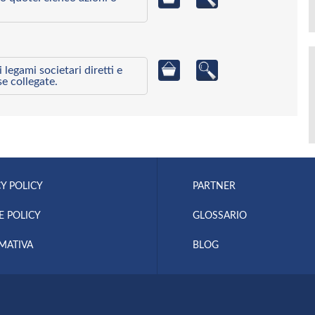
egami societari diretti e
se collegate.
Y POLICY
PARTNER
E POLICY
GLOSSARIO
MATIVA
BLOG