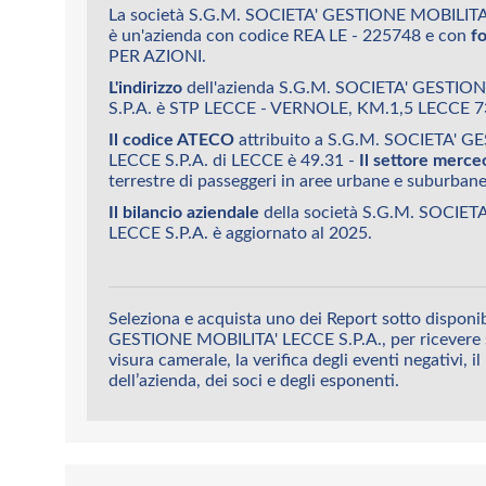
La società S.G.M. SOCIETA' GESTIONE MOBILITA'
è un'azienda con codice REA LE - 225748 e con
f
PER AZIONI.
L'indirizzo
dell'azienda S.G.M. SOCIETA' GESTIO
S.P.A. è STP LECCE - VERNOLE, KM.1,5 LECCE 7
Il codice ATECO
attribuito a S.G.M. SOCIETA' 
LECCE S.P.A. di LECCE è 49.31 -
Il settore merce
terrestre di passeggeri in aree urbane e suburbane
Il bilancio aziendale
della società S.G.M. SOCIE
LECCE S.P.A. è aggiornato al 2025.
Seleziona e acquista uno dei Report sotto disponi
GESTIONE MOBILITA' LECCE S.P.A., per ricevere su
visura camerale, la verifica degli eventi negativi, il
dell’azienda, dei soci e degli esponenti.