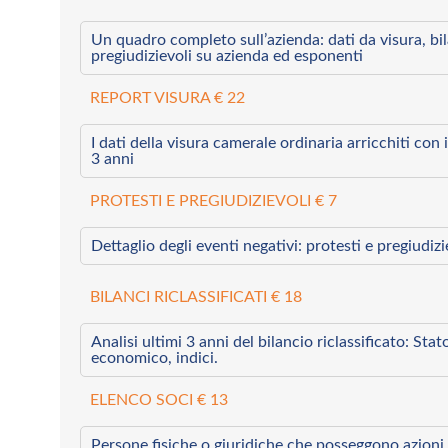
Un quadro completo sull’azienda: dati da visura, bilan
pregiudizievoli su azienda ed esponenti
REPORT VISURA € 22
I dati della visura camerale ordinaria arricchiti con i 
3 anni
PROTESTI E PREGIUDIZIEVOLI € 7
Dettaglio degli eventi negativi: protesti e pregiudiz
BILANCI RICLASSIFICATI € 18
Analisi ultimi 3 anni del bilancio riclassificato: Sta
economico, indici.
ELENCO SOCI € 13
Persone fisiche o giuridiche che posseggono azioni 