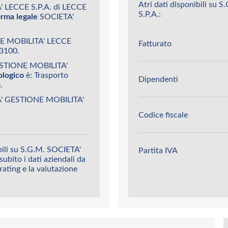
Atri dati disponibili s
 LECCE S.P.A. di LECCE
S.P.A.:
orma legale
SOCIETA'
NE MOBILITA' LECCE
Fatturato
3100.
GESTIONE MOBILITA'
ologico
è: Trasporto
Dipendenti
.
TA' GESTIONE MOBILITA'
Codice fiscale
bili su S.G.M. SOCIETA'
Partita IVA
bito i dati aziendali da
 rating e la valutazione