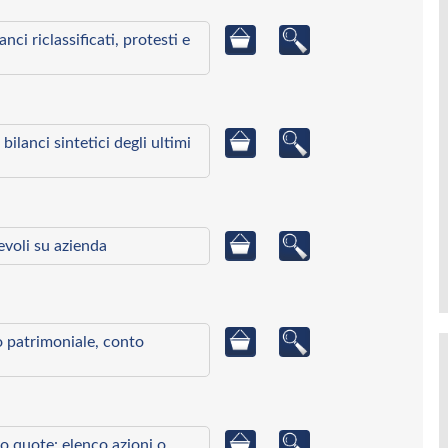
ci riclassificati, protesti e
bilanci sintetici degli ultimi
ievoli su azienda
to patrimoniale, conto
o quote: elenco azioni o