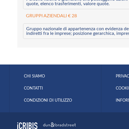
quote, elenco trasferimenti, valore quote.
GRUPPI AZIENDALI € 28
Gruppo nazionale di appartenenza con evidenza dei l
indiretti fra le imprese; posizione gerarchica, impre
CHI SIAMO
PRIVAC
CONTATTI
COOKI
CONDIZIONI DI UTILIZZO
INFOR