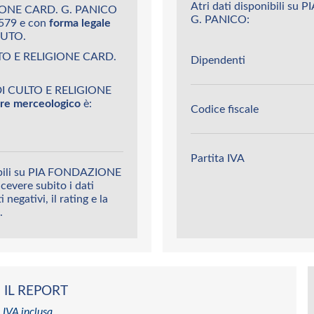
Atri dati disponibili 
GIONE CARD. G. PANICO
G. PANICO:
0579 e con
forma legale
IUTO.
LTO E RELIGIONE CARD.
Dipendenti
DI CULTO E RELIGIONE
tore merceologico
è:
Codice fiscale
Partita IVA
nibili su PIA FONDAZIONE
vere subito i dati
 negativi, il rating e la
.
 IL REPORT
 IVA inclusa