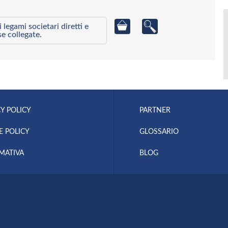
egami societari diretti e
se collegate.
Y POLICY
PARTNER
E POLICY
GLOSSARIO
MATIVA
BLOG