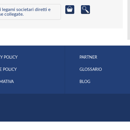
egami societari diretti e
se collegate.
Y POLICY
PARTNER
E POLICY
GLOSSARIO
MATIVA
BLOG