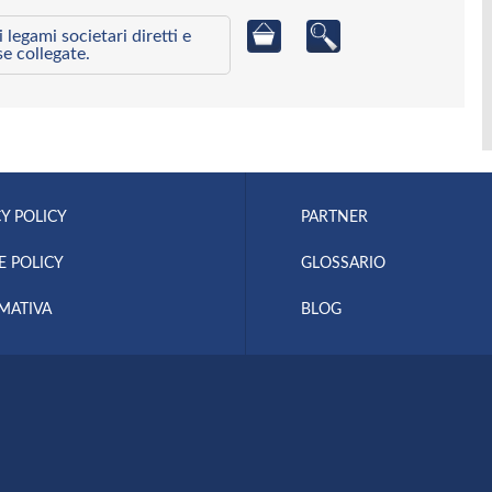
egami societari diretti e
se collegate.
Y POLICY
PARTNER
E POLICY
GLOSSARIO
MATIVA
BLOG