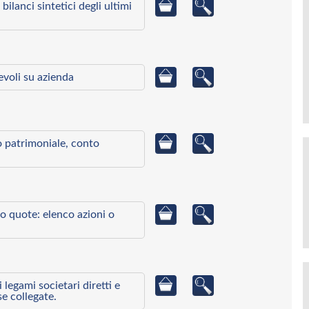
bilanci sintetici degli ultimi
ievoli su azienda
to patrimoniale, conto
o quote: elenco azioni o
egami societari diretti e
se collegate.