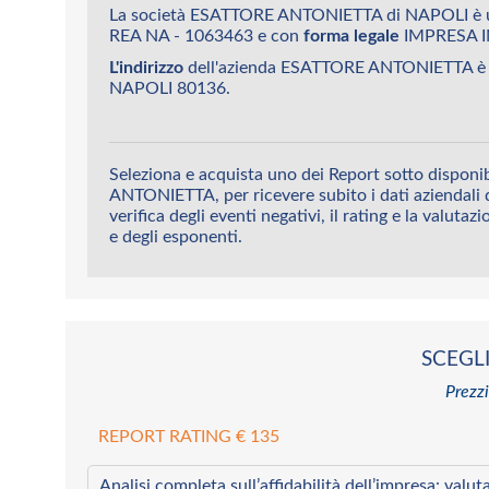
La società ESATTORE ANTONIETTA di NAPOLI è u
REA NA - 1063463 e con
forma legale
IMPRESA I
L'indirizzo
dell'azienda ESATTORE ANTONIETTA 
NAPOLI 80136.
Seleziona e acquista uno dei Report sotto dispon
ANTONIETTA, per ricevere subito i dati aziendali d
verifica degli eventi negativi, il rating e la valutaz
e degli esponenti.
SCEGLI
Prezzi
REPORT RATING € 135
Analisi completa sull’affidabilità dell’impresa: valut