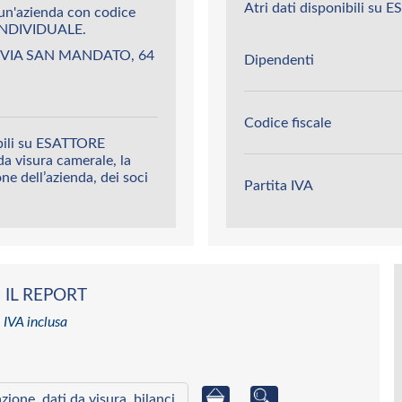
Atri dati disponibili s
n'azienda con codice
NDIVIDUALE.
è VIA SAN MANDATO, 64
Dipendenti
Codice fiscale
ibili su ESATTORE
a visura camerale, la
ione dell’azienda, dei soci
Partita IVA
 IL REPORT
 IVA inclusa
azione, dati da visura, bilanci