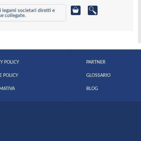
egami societari diretti e
se collegate.
Y POLICY
PARTNER
E POLICY
GLOSSARIO
MATIVA
BLOG