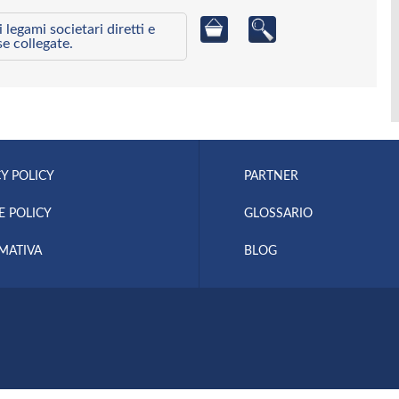
egami societari diretti e
se collegate.
Y POLICY
PARTNER
E POLICY
GLOSSARIO
MATIVA
BLOG