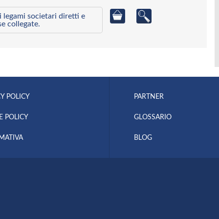
egami societari diretti e
se collegate.
Y POLICY
PARTNER
E POLICY
GLOSSARIO
MATIVA
BLOG