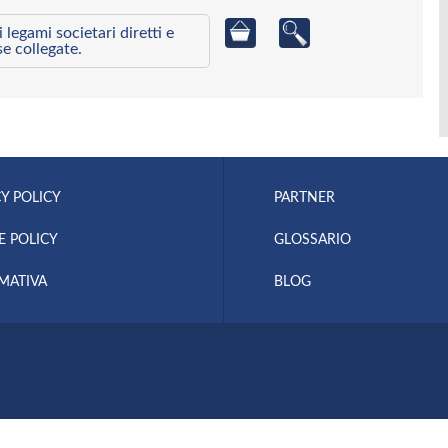
egami societari diretti e
se collegate.
Y POLICY
PARTNER
E POLICY
GLOSSARIO
MATIVA
BLOG