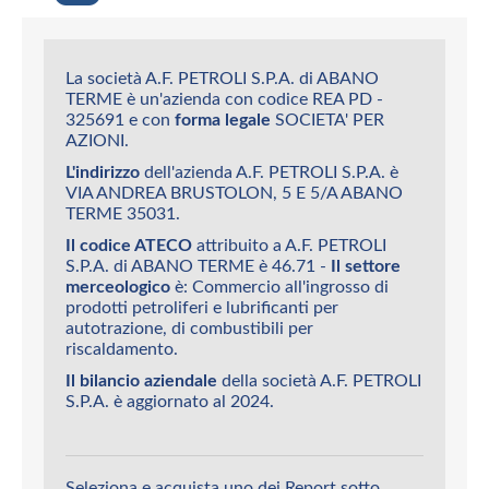
La società A.F. PETROLI S.P.A. di ABANO
TERME è un'azienda con codice REA PD -
325691 e con
forma legale
SOCIETA' PER
AZIONI.
L'indirizzo
dell'azienda A.F. PETROLI S.P.A. è
VIA ANDREA BRUSTOLON, 5 E 5/A ABANO
TERME 35031.
Il codice ATECO
attribuito a A.F. PETROLI
S.P.A. di ABANO TERME è 46.71 -
Il settore
merceologico
è: Commercio all'ingrosso di
prodotti petroliferi e lubrificanti per
autotrazione, di combustibili per
riscaldamento.
Il bilancio aziendale
della società A.F. PETROLI
S.P.A. è aggiornato al 2024.
Seleziona e acquista uno dei Report sotto