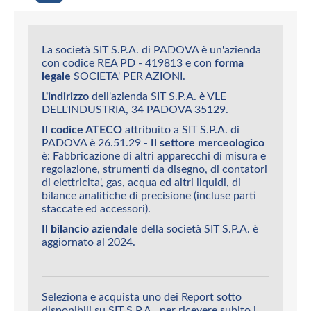
La società SIT S.P.A. di PADOVA è un'azienda
con codice REA PD - 419813 e con
forma
legale
SOCIETA' PER AZIONI.
L'indirizzo
dell'azienda SIT S.P.A. è VLE
DELL'INDUSTRIA, 34 PADOVA 35129.
Il codice ATECO
attribuito a SIT S.P.A. di
PADOVA è 26.51.29 -
Il settore merceologico
è: Fabbricazione di altri apparecchi di misura e
regolazione, strumenti da disegno, di contatori
di elettricita', gas, acqua ed altri liquidi, di
bilance analitiche di precisione (incluse parti
staccate ed accessori).
Il bilancio aziendale
della società SIT S.P.A. è
aggiornato al 2024.
Seleziona e acquista uno dei Report sotto
disponibili su SIT S.P.A., per ricevere subito i