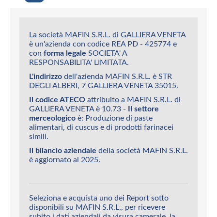
La società MAFIN S.R.L. di GALLIERA VENETA
è un'azienda con codice REA PD - 425774 e
con
forma legale
SOCIETA' A
RESPONSABILITA' LIMITATA.
L'indirizzo
dell'azienda MAFIN S.R.L. è STR
DEGLI ALBERI, 7 GALLIERA VENETA 35015.
Il codice ATECO
attribuito a MAFIN S.R.L. di
GALLIERA VENETA è 10.73 -
Il settore
merceologico
è: Produzione di paste
alimentari, di cuscus e di prodotti farinacei
simili.
Il bilancio aziendale
della società MAFIN S.R.L.
è aggiornato al 2025.
Seleziona e acquista uno dei Report sotto
disponibili su MAFIN S.R.L., per ricevere
subito i dati aziendali da visura camerale, la