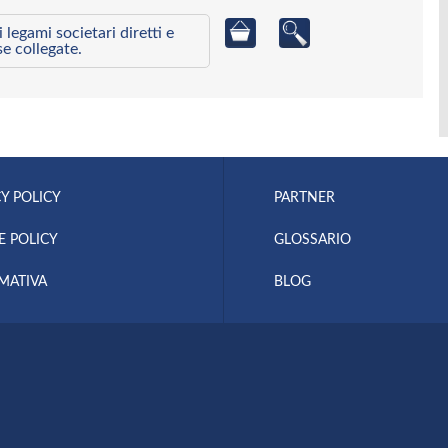
egami societari diretti e
se collegate.
Y POLICY
PARTNER
E POLICY
GLOSSARIO
MATIVA
BLOG