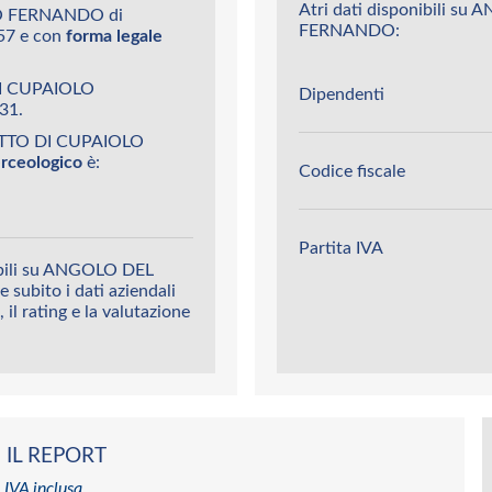
Atri dati disponibili 
O FERNANDO di
FERNANDO:
57 e con
forma legale
DI CUPAIOLO
Dipendenti
31.
OTTO DI CUPAIOLO
erceologico
è:
Codice fiscale
Partita IVA
nibili su ANGOLO DEL
bito i dati aziendali
 il rating e la valutazione
 IL REPORT
 IVA inclusa