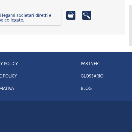
egami societari diretti e
se collegate.
Y POLICY
PARTNER
E POLICY
GLOSSARIO
MATIVA
BLOG