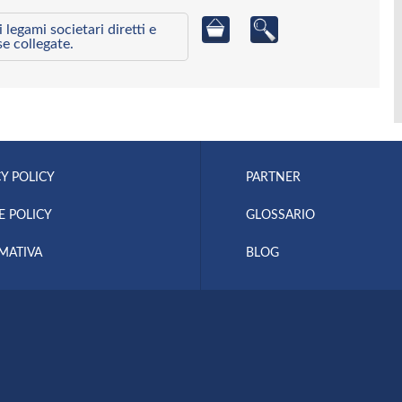
egami societari diretti e
se collegate.
Y POLICY
PARTNER
E POLICY
GLOSSARIO
MATIVA
BLOG