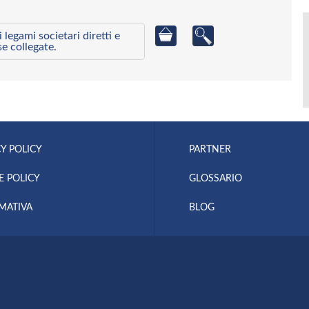
egami societari diretti e
se collegate.
Y POLICY
PARTNER
E POLICY
GLOSSARIO
MATIVA
BLOG