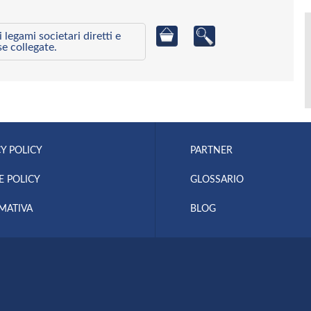
egami societari diretti e
se collegate.
Y POLICY
PARTNER
E POLICY
GLOSSARIO
MATIVA
BLOG