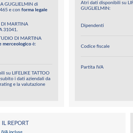
Atri dati disponibili s
NA GUGLIELMIN di
GUGLIELMIN:
7465 e con
forma legale
O DI MARTINA
Dipendenti
A 31041.
 STUDIO DI MARTINA
re merceologico
è:
Codice fiscale
Partita IVA
ibili su LIFELIKE TATTOO
ito i dati aziendali da
 rating e la valutazione
 IL REPORT
 IVA inclusa