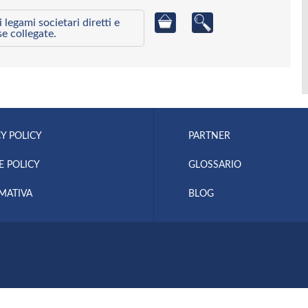
egami societari diretti e
se collegate.
Y POLICY
PARTNER
E POLICY
GLOSSARIO
MATIVA
BLOG