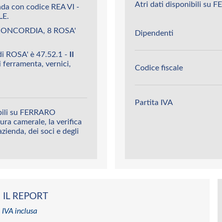
Atri dati disponibili s
da con codice REA VI -
LE.
 CONCORDIA, 8 ROSA'
Dipendenti
i ROSA' è 47.52.1 -
Il
 ferramenta, vernici,
Codice fiscale
Partita IVA
ibili su FERRARO
ura camerale, la verifica
’azienda, dei soci e degli
 IL REPORT
 IVA inclusa