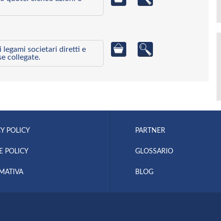
egami societari diretti e
se collegate.
Y POLICY
PARTNER
E POLICY
GLOSSARIO
MATIVA
BLOG