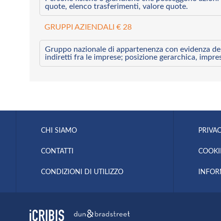
quote, elenco trasferimenti, valore quote.
GRUPPI AZIENDALI € 28
Gruppo nazionale di appartenenza con evidenza dei l
indiretti fra le imprese; posizione gerarchica, impre
CHI SIAMO
PRIVAC
CONTATTI
COOKI
CONDIZIONI DI UTILIZZO
INFOR