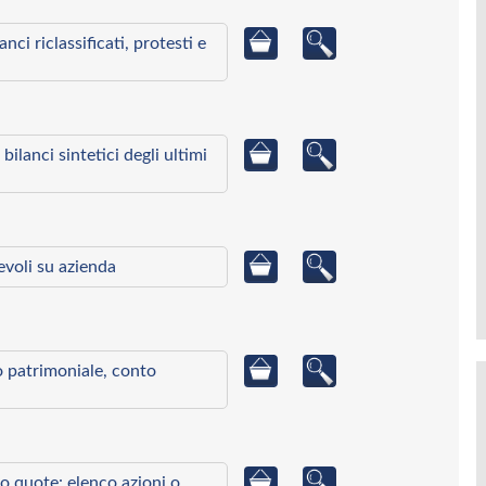
ci riclassificati, protesti e
bilanci sintetici degli ultimi
ievoli su azienda
to patrimoniale, conto
o quote: elenco azioni o