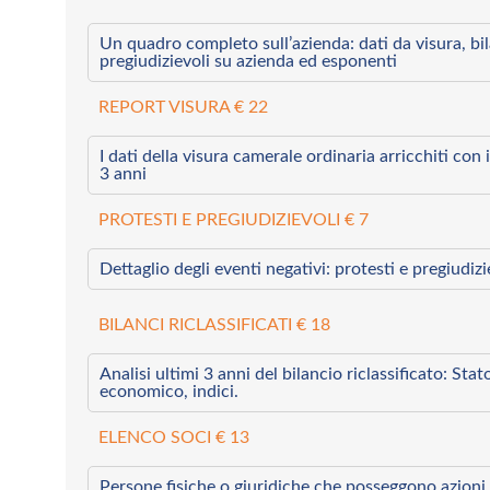
Un quadro completo sull’azienda: dati da visura, bilan
pregiudizievoli su azienda ed esponenti
REPORT VISURA € 22
I dati della visura camerale ordinaria arricchiti con i 
3 anni
PROTESTI E PREGIUDIZIEVOLI € 7
Dettaglio degli eventi negativi: protesti e pregiudiz
BILANCI RICLASSIFICATI € 18
Analisi ultimi 3 anni del bilancio riclassificato: Sta
economico, indici.
ELENCO SOCI € 13
Persone fisiche o giuridiche che posseggono azioni 