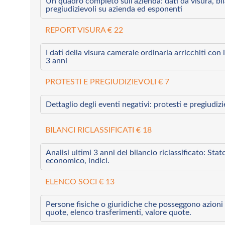
Un quadro completo sull’azienda: dati da visura, bilan
pregiudizievoli su azienda ed esponenti
REPORT VISURA € 22
I dati della visura camerale ordinaria arricchiti con i 
3 anni
PROTESTI E PREGIUDIZIEVOLI € 7
Dettaglio degli eventi negativi: protesti e pregiudiz
BILANCI RICLASSIFICATI € 18
Analisi ultimi 3 anni del bilancio riclassificato: Sta
economico, indici.
ELENCO SOCI € 13
Persone fisiche o giuridiche che posseggono azioni 
quote, elenco trasferimenti, valore quote.