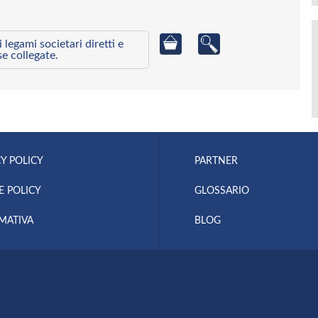
egami societari diretti e
se collegate.
Y POLICY
PARTNER
E POLICY
GLOSSARIO
MATIVA
BLOG