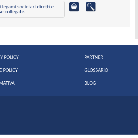
egami societari diretti e
se collegate.
Y POLICY
PARTNER
E POLICY
GLOSSARIO
MATIVA
BLOG