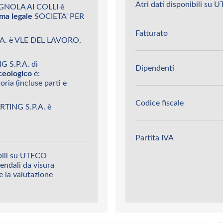
Atri dati disponibili s
GNOLA AI COLLI è
ma legale
SOCIETA' PER
Fatturato
A. è VLE DEL LAVORO,
 S.P.A. di
Dipendenti
ceologico
è:
ria (incluse parti e
Codice fiscale
TING S.P.A. è
Partita IVA
ibili su UTECO
endali da visura
 e la valutazione