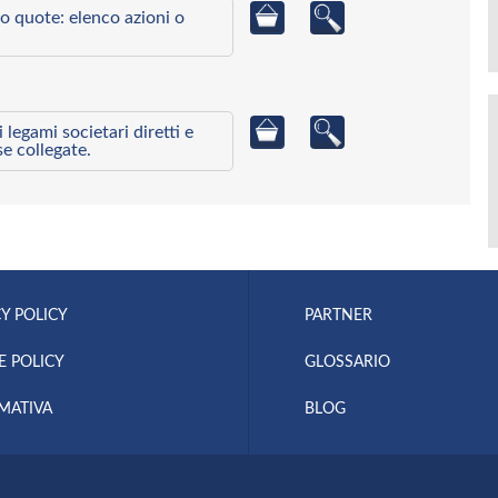
o quote: elenco azioni o
egami societari diretti e
se collegate.
Y POLICY
PARTNER
E POLICY
GLOSSARIO
MATIVA
BLOG