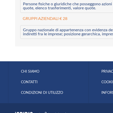
Persone fisiche o giuridiche che posseggono azioni 
quote, elenco trasferimenti, valore quote.
GRUPPI AZIENDALI € 28
Gruppo nazionale di appartenenza con evidenza dei l
indiretti fra le imprese; posizione gerarchica, impre
CHI SIAMO
PRIVAC
CONTATTI
COOKI
CONDIZIONI DI UTILIZZO
INFOR