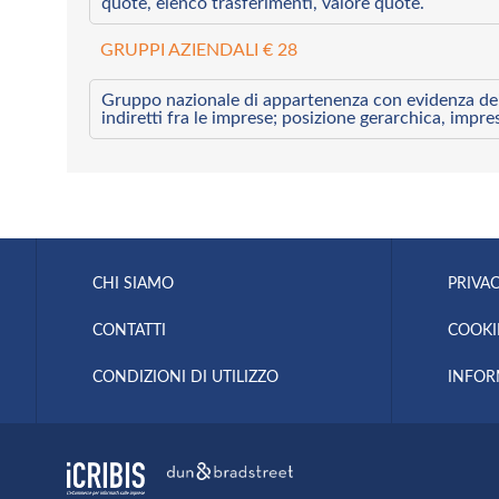
quote, elenco trasferimenti, valore quote.
GRUPPI AZIENDALI € 28
Gruppo nazionale di appartenenza con evidenza dei l
indiretti fra le imprese; posizione gerarchica, impre
CHI SIAMO
PRIVAC
CONTATTI
COOKI
CONDIZIONI DI UTILIZZO
INFOR