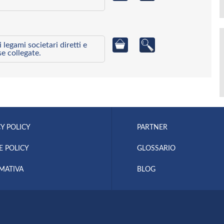
egami societari diretti e
se collegate.
Y POLICY
PARTNER
E POLICY
GLOSSARIO
MATIVA
BLOG