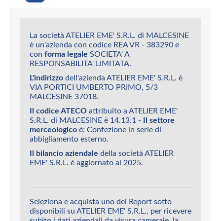
La società ATELIER EME' S.R.L. di MALCESINE
è un'azienda con codice REA VR - 383290 e
con
forma legale
SOCIETA' A
RESPONSABILITA' LIMITATA.
L'indirizzo
dell'azienda ATELIER EME' S.R.L. è
VIA PORTICI UMBERTO PRIMO, 5/3
MALCESINE 37018.
Il codice ATECO
attribuito a ATELIER EME'
S.R.L. di MALCESINE è 14.13.1 -
Il settore
merceologico
è: Confezione in serie di
abbigliamento esterno.
Il bilancio aziendale
della società ATELIER
EME' S.R.L. è aggiornato al 2025.
Seleziona e acquista uno dei Report sotto
disponibili su ATELIER EME' S.R.L., per ricevere
subito i dati aziendali da visura camerale, la