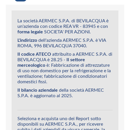
La società AERMEC S.P.A. di BEVILACQUA è
un'azienda con codice REA VR - 83945 e con
forma legale
SOCIETA' PER AZIONI.
L'indirizzo
dell'azienda AERMEC S.P.A. è VIA
ROMA, 996 BEVILACQUA 37040.
Il codice ATECO
attribuito a AERMEC S.P.A. di
BEVILACQUA è 28.25 -
Il settore
merceologico
è: Fabbricazione di attrezzature
di uso non domestico per la refrigerazione e la
ventilazione; fabbricazione di condizionatori
domestici fissi.
Il bilancio aziendale
della società AERMEC
S.P.A. è aggiornato al 2025.
Seleziona e acquista uno dei Report sotto
disponibili su AERMEC S.P.A., per ricevere
subito i dati aziendali da visura camerale, la