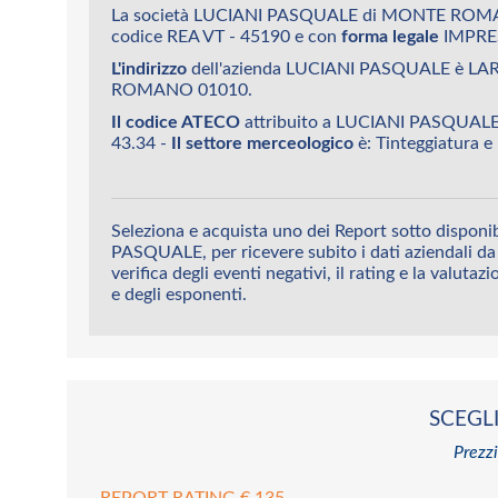
La società LUCIANI PASQUALE di MONTE ROMA
codice REA VT - 45190 e con
forma legale
IMPRE
L'indirizzo
dell'azienda LUCIANI PASQUALE è L
ROMANO 01010.
Il codice ATECO
attribuito a LUCIANI PASQUA
43.34 -
Il settore merceologico
è: Tinteggiatura e 
Seleziona e acquista uno dei Report sotto disponi
PASQUALE, per ricevere subito i dati aziendali da 
verifica degli eventi negativi, il rating e la valutaz
e degli esponenti.
SCEGLI
Prezzi
REPORT RATING € 135