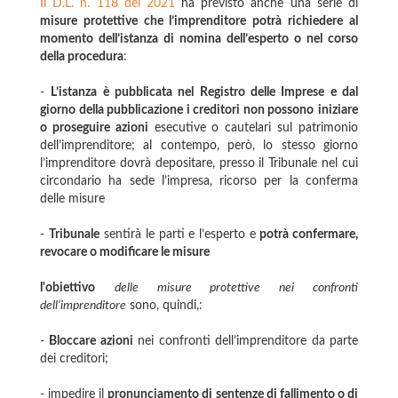
Il D.L. n. 118 del 2021
ha previsto anche una serie di
misure protettive che l’imprenditore potrà richiedere al
momento dell’istanza di nomina dell’esperto o nel corso
della procedura
:
-
L’istanza è pubblicata nel Registro delle Imprese e dal
giorno della pubblicazione i creditori non possono
iniziare
o proseguire azioni
esecutive o cautelari sul patrimonio
dell’imprenditore; al contempo, però, lo stesso giorno
l’imprenditore dovrà depositare, presso il Tribunale nel cui
circondario ha sede l’impresa, ricorso per la conferma
delle misure
-
Tribunale
sentirà le parti e l’esperto e
potrà confermare,
revocare o modificare le misure
l'obiettivo
delle misure protettive nei confronti
dell’imprenditore
sono, quindi,:
-
Bloccare azioni
nei confronti dell’imprenditore da parte
dei creditori;
- impedire il
pronunciamento di sentenze di fallimento o di